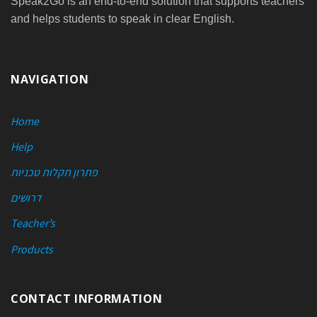
Speak2Go is an end-to-end solution that supports teachers
and helps students to speak in clear English.
NAVIGATION
Home
Help
פתרון תקלות טכניות
דרושים
Teacher’s
Products
CONTACT INFORMATION