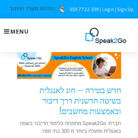
Skip
050-7722-339 |
Login
|
Sign Up
to
content
MENU
Tira
English
school
חדש בטירה – חוג לאנגלית
בשיטה חדשנית דרך דיבור
ובאמצעות מחשבים!
חברת Speak2Go מתמחה בלימוד הדיבור בשפה
באנגלית ופועלת ביותר מ 300 בתי ספר.