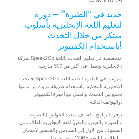
ואנו נחזור אליכם
جديد في “الطيرة” – دورة
لتعليم اللغة الإنجليزية بأسلوب
مبتكر من خلال التحدث
باستخدام الكمبيوتر!
شركة Speak2Go متخصصة في تعليم التحدث باللغة
الإنجليزية وتعمل في أكثر من 300 مدرسة:
افتتحت Speak2Go مدرسة في الطيرة لتعليم اللغة
الإنجليزية المحكية، باستخدام طريقة فريدة من نوعها
تجمع بين التحدث والعمل مع أجهزة الكمبيوتر
والهواتف الذكية.
يوفر البرنامج انكشاف متعدد الحواس (بالصوت
والصورة والفيديو والنص) للغة الإنجليزية للطلاب في
الصفوف من الأول إلى السادس والتحضير لامتحان
بجروت ال – COBE لطلاب الثانوية .