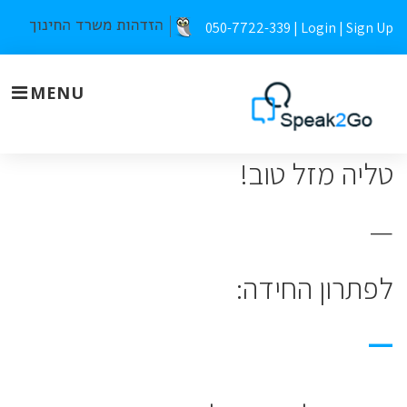
Skip
050-7722-339 |
Login
|
Sign Up
to
content
MENU
טליה מזל טוב!
Talia2
—
לפתרון החידה:
—