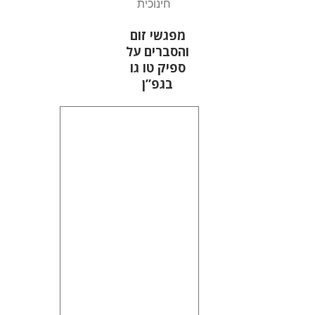
חינוכית
מפגשי זום
והסברים על
ספיק טו גו
בגפ”ן