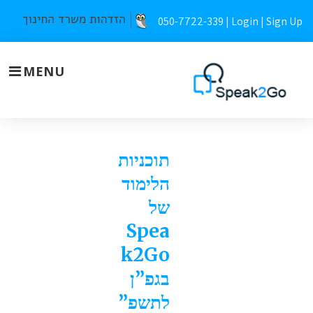
Skip
050-7722-339 |
Login
|
Sign Up
to
content
MENU
תוכניות
תוכניות
לימוד
הלימוד
בגפ"ן
של
Spea
k2Go
בגפ”ן
לתשפ”