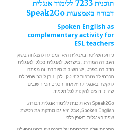
תוכנית 7233 ללימוד אנגלית
דבורה באמצעות Speak2Go
Spoken English as
complementary activity for
ESL teachers
כידוע השליטה באנגלית היא המפתח להצלחה בשוק
העבודה המודרני.
בישראל, לאנגלית בכלל ולאנגלית
הדבורה בפרט, יש חשיבות מיוחדת: זה מפתח
הכרחי להצטרפות להייטק.
ולכן, ניתן לומר שהיכולת
לתקשר באנגלית היא אחד הכלים הכי חשובים
שהיינו רוצים להקנות לכל תלמיד.
Speak2Go היא תוכנית ללימוד אנגלית דבורה,
Spoken English, אבל היא גם מחזקת את רכישת
שפת האנגלית באופן כללי.
התכנית שלנו מתבססת על תוכנה שפיתחנו והפעלנו