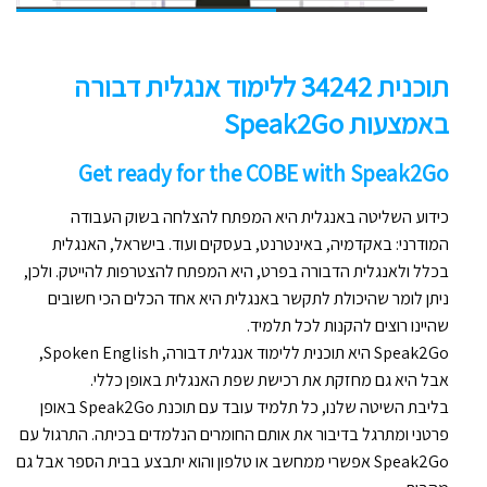
תוכנית 34242 ללימוד אנגלית דבורה
באמצעות Speak2Go
Get ready for the COBE with Speak2Go
כידוע השליטה באנגלית היא המפתח להצלחה בשוק העבודה
המודרני: באקדמיה, באינטרנט, בעסקים ועוד. בישראל, האנגלית
בכלל ולאנגלית הדבורה בפרט, היא המפתח להצטרפות להייטק. ולכן,
ניתן לומר שהיכולת לתקשר באנגלית היא אחד הכלים הכי חשובים
שהיינו רוצים להקנות לכל תלמיד.
Speak2Go היא תוכנית ללימוד אנגלית דבורה, Spoken English,
אבל היא גם מחזקת את רכישת שפת האנגלית באופן כללי.
בליבת השיטה שלנו, כל תלמיד עובד עם תוכנת Speak2Go באופן
פרטני ומתרגל בדיבור את אותם החומרים הנלמדים בכיתה. התרגול עם
Speak2Go אפשרי ממחשב או טלפון והוא יתבצע בבית הספר אבל גם