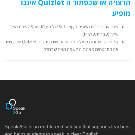
הרצויה או שכפתור ה Quizlet איננו
מופיע
שנה את הגדרות השפה ב Setting של Speak2go לשפת האם
שלך (עברית/ערבית).
צא מהשיעור והכנס אליו מחדש. עכשיו כפתור ה Quizlet יופיע ויציג
את התרגומים מאנגלית לשפת האם שבחרת.
Speak2Go is an end-to-end solution that supports teachers
and helps students to speak in clear English.