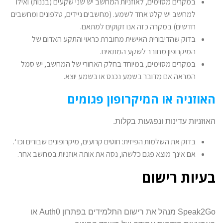
במקרים מסוימים, לאוזניות המחשב יש שני שקעים (בננות) ואילו
למחשב יש קלט אחד לשמע. (מחשבים ניידים, טלפונים ומחשבים
חדשים) במקרה כזה אנו זקוקים למתאם.
בדוק שהדיבורית האישית מחוברת כראוי והתקע האדום של
המיקרופון מחובר לשקע המתאים.
במקרים מסוימים, במיוחד בחלק האחורי של המחשב, יש סמל
המראה אם ​​מדובר בשמע נכנס או בשמע יוצא.
האוזניה או המיקרופון פגומים
האוזניות עדינות ונפגעות בקלות.
בדוק את השלמות הפיזית: חוטים קרועים, מיקרופונים שבורים וכו ‘.
אם אינך מוצא פגם כלשהו, ​​נסה את אותה אוזניות במחשב אחר.
בעיות רישום
Speak2Go מנהל את רישום התלמידים בפתרון Auth0 או