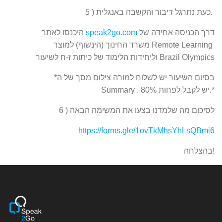
5 ) כעת נתרגל דיבור והקשבה באנגלית.
דרך הכניסה אחידה של
speak2go.com
היכנסו לאתר
משרד החינוך (הינשוף) למוצר Remote Learning
וליחידות הלימוד של כיתות ז-ח לשיעור Brazil Olympics
*בסיום השיעור יש לשלוח למורה צילום מסך של ה
Summary . יש לקבל לפחות 80%.*
6 ) לסיכום מה שלמדנו בצעו את המשימה הבאה
https://forms.gle/1ovTkMhsYhLsQBmi6
בהצלחה!