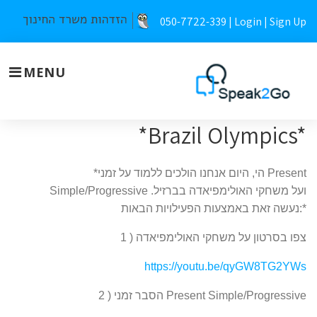
Skip
050-7722-339 |
Login
|
Sign Up
to
content
MENU
*Brazil Olympics*
למידה
מרחוק
Present
*הי, היום אנחנו הולכים ללמוד על זמני
ועל משחקי האולימפיאדה בברזיל.
Simple/Progressive
חטיבה
נעשה זאת באמצעות הפעילויות הבאות:*
Brazil
1 ) צפו בסרטון על משחקי האולימפיאדה
https://youtu.be/qyGW8TG2YWs
Present Simple/Progressive
2 ) הסבר זמני