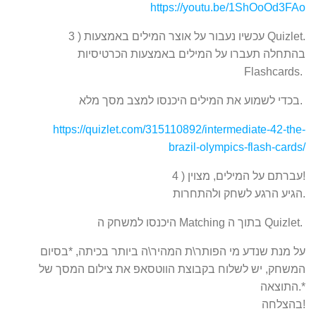
https://youtu.be/1ShOoOd3FAo
3 ) עכשיו נעבור על אוצר המילים באמצעות Quizlet.
בהתחלה תעברו על המילים באמצעות הכרטיסיות
Flashcards.
בכדי לשמוע את המילים היכנסו למצב מסך מלא.
https://quizlet.com/315110892/intermediate-42-the-
brazil-olympics-flash-cards/
4 ) עברתם על המילים, מצוין!
הגיע הרגע לשחק ולהתחרות.
היכנסו למשחק ה Matching בתוך ה Quizlet.
על מנת שנדע מי הפותר\ת המהיר\ה ביותר בכיתה, *בסיום
המשחק, יש לשלוח בקבוצת הווטסאפ את צילום המסך של
התוצאה.*
בהצלחה!